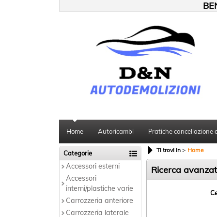
BEN
Home
Autoricambi
Pratiche cancellazione 
Ti trovi in
Home
Categorie
Accessori esterni
Ricerca avanza
Accessori
interni/plastiche varie
Ce
Carrozzeria anteriore
Carrozzeria laterale