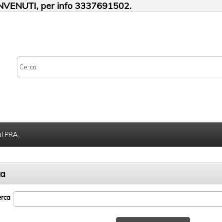
VENUTI, per info 3337691502.
al PRA
ta
rca