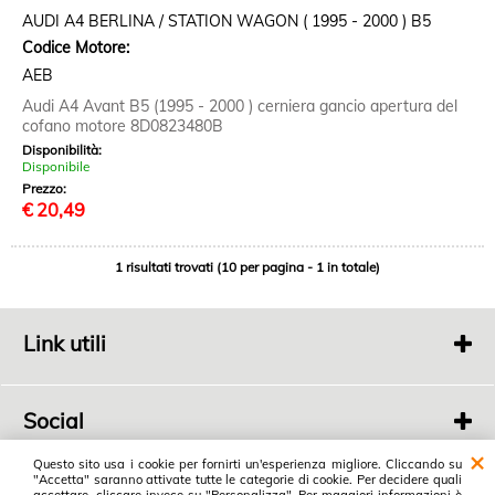
AUDI A4 BERLINA / STATION WAGON ( 1995 - 2000 ) B5
Codice Motore:
AEB
Audi A4 Avant B5 (1995 - 2000 ) cerniera gancio apertura del
cofano motore 8D0823480B
Disponibilità:
Disponibile
Prezzo:
€
20,49
1 risultati trovati (10 per pagina - 1 in totale)
Link utili
Chi siamo
Contatti
Social
Link social
Questo sito usa i cookie per fornirti un'esperienza migliore. Cliccando su
"Accetta" saranno attivate tutte le categorie di cookie. Per decidere quali