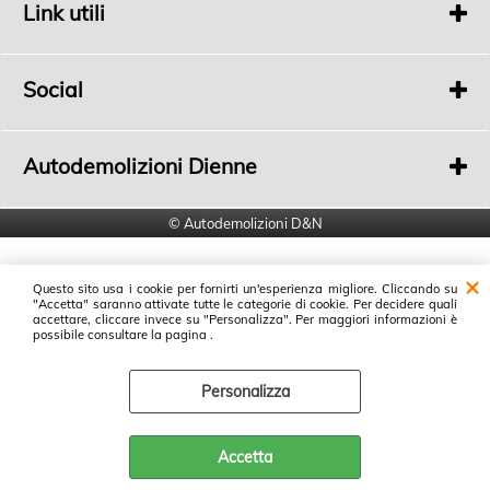
Link utili
Chi siamo
Contatti
Social
Link social
Autodemolizioni Dienne
di Luppi Donato e Nico
Viale della Stazione, 74
© Autodemolizioni D&N
46028 Sermide (MN)
info@autodemolizionidienne.it
Questo sito usa i cookie per fornirti un'esperienza migliore. Cliccando su
"Accetta" saranno attivate tutte le categorie di cookie. Per decidere quali
accettare, cliccare invece su "Personalizza". Per maggiori informazioni è
possibile consultare la pagina .
Personalizza
Accetta