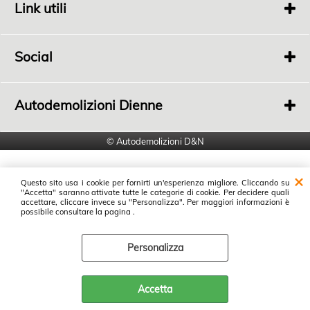
Link utili
Chi siamo
Contatti
Social
Link social
Autodemolizioni Dienne
di Luppi Donato e Nico
Viale della Stazione, 74
© Autodemolizioni D&N
46028 Sermide (MN)
info@autodemolizionidienne.it
Questo sito usa i cookie per fornirti un'esperienza migliore. Cliccando su
"Accetta" saranno attivate tutte le categorie di cookie. Per decidere quali
accettare, cliccare invece su "Personalizza". Per maggiori informazioni è
possibile consultare la pagina .
Personalizza
Accetta