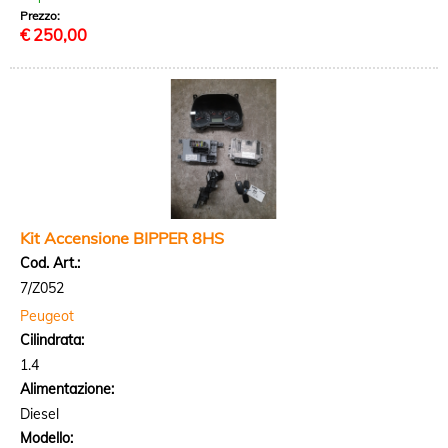
Prezzo:
€
250,00
Kit Accensione BIPPER 8HS
Cod. Art.:
7/Z052
Peugeot
Cilindrata:
1.4
Alimentazione:
Diesel
Modello: