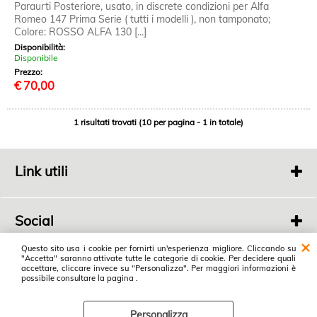
Paraurti Posteriore, usato, in discrete condizioni per Alfa
Romeo 147 Prima Serie ( tutti i modelli ), non tamponato;
Colore: ROSSO ALFA 130 [...]
Disponibilità:
Disponibile
Prezzo:
€
70,00
1 risultati trovati (10 per pagina - 1 in totale)
Link utili
Chi siamo
Contatti
Social
Link social
Questo sito usa i cookie per fornirti un'esperienza migliore. Cliccando su
"Accetta" saranno attivate tutte le categorie di cookie. Per decidere quali
Autodemolizioni Dienne
accettare, cliccare invece su "Personalizza". Per maggiori informazioni è
possibile consultare la pagina .
di Luppi Donato e Nico
Viale della Stazione, 74
© Autodemolizioni D&N
Personalizza