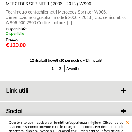
MERCEDES SPRINTER ( 2006 - 2013 ) W906
Tachimetro contachilometri Mercedes Sprinter W906,
alimentazione a gasolio ( modelli 2006 - 2013 ) Codice ricambio:
A 906 900 2900 Codice motore: [...]
Disponibilità:
Disponibile
Prezzo:
€
120,00
12 risultati trovati (10 per pagina - 2 in totale)
1
2
Avanti »
Link utili
Chi siamo
Contatti
Social
Link social
Questo sito usa i cookie per fornirti un'esperienza migliore. Cliccando su
"Accetta" saranno attivate tutte le categorie di cookie. Per decidere quali
Autodemolizioni Dienne
accettare, cliccare invece su "Personalizza". Per maggiori informazioni è