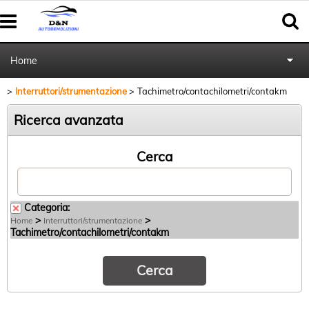
Home
Interruttori/strumentazione
Tachimetro/contachilometri/contakm
Autoricambi
Ricerca avanzata
Pratiche cancellazione al PRA
Cerca
Categoria:
>
>
Home
Interruttori/strumentazione
Tachimetro/contachilometri/contakm