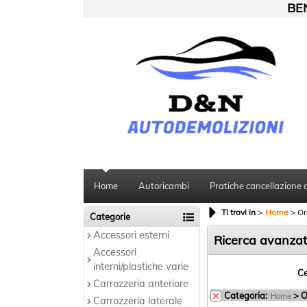
BEN
Home
Autoricambi
Pratiche cancellazione 
Ti trovi in
Home
Or
Categorie
Accessori esterni
Ricerca avanza
Accessori
interni/plastiche varie
Ce
Carrozzeria anteriore
Categoria:
> O
Home
Carrozzeria laterale