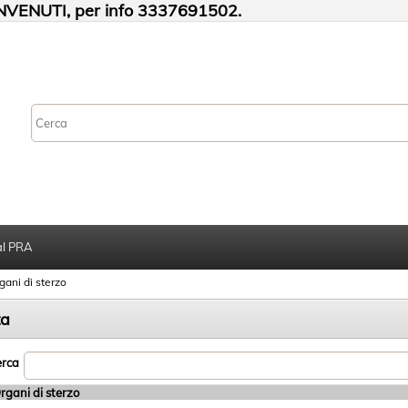
VENUTI, per info 3337691502.
al PRA
gani di sterzo
ta
rca
rgani di sterzo