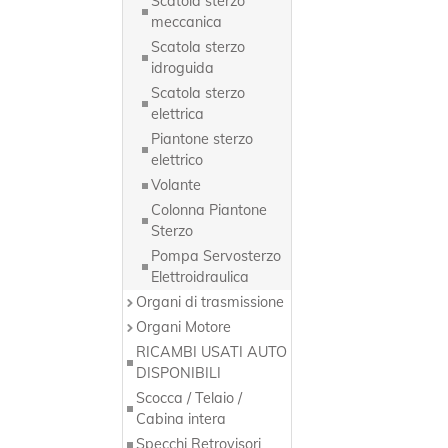
Scatola sterzo
meccanica
Scatola sterzo
idroguida
Scatola sterzo
elettrica
Piantone sterzo
elettrico
Volante
Colonna Piantone
Sterzo
Pompa Servosterzo
Elettroidraulica
Organi di trasmissione
Organi Motore
RICAMBI USATI AUTO
DISPONIBILI
Scocca / Telaio /
Cabina intera
Specchi Retrovisori