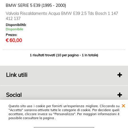
BMW SERIE 5 E39 (1995 - 2000)
Valvola Riscaldamento Acqua BMW E39 2.5 Tds Bosch 1 147
412 137
Disponibilità:
Disponibile
Prezzo:
€
60,00
1 risultati trovati (10 per pagina - 1 in totale)
Link utili
Chi siamo
Contatti
Social
Link social
Questo sito usa i cookie per fornirti un'esperienza migliore. Cliccando su
"Accetta" saranno attivate tutte le categorie di cookie. Per decidere quali
Autodemolizioni Dienne
accettare, cliccare invece su "Personalizza". Per maggiori informazioni è
possibile consultare la pagina .
di Luppi Donato e Nico